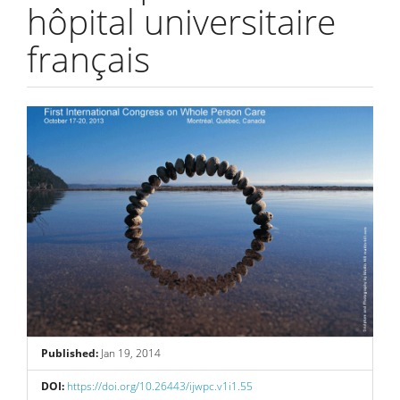
hôpital universitaire
français
Article
Sidebar
Published:
Jan 19, 2014
DOI:
https://doi.org/10.26443/ijwpc.v1i1.55