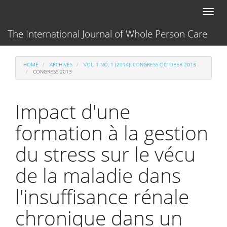
Main
Toggl
Navigation
naviga
Main
The International Journal of Whole Person Care
Content
Sidebar
HOME
ARCHIVES
VOL. 1 NO. 1 (2014): CONGRESS OCTOBER 2013
CONGRESS 2013
Impact d'une
formation à la gestion
du stress sur le vécu
de la maladie dans
l'insuffisance rénale
chronique dans un