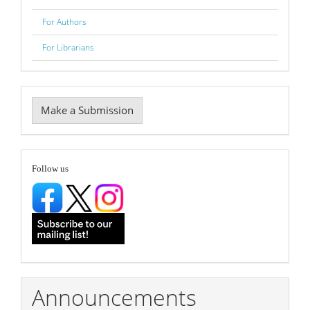
For Authors
For Librarians
Make
Make a Submission
a
Submission
follow
Follow us
Announcements